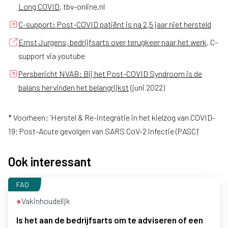
Long COVID
, tbv-online.nl
C-support: Post-COVID patiënt is na 2,5 jaar niet hersteld
Ernst Jurgens, bedrijfsarts over terugkeer naar het werk
, C-
support via youtube
Persbericht NVAB: Bij het Post-COVID Syndroom is de
balans hervinden het belangrijkst
(juni 2022)
* Voorheen: ‘Herstel & Re-integratie in het kielzog van COVID-
19; Post-Acute gevolgen van SARS CoV-2 infectie (PASC)’
Ook interessant
FAQ
●
Vakinhoudelijk
Is het aan de bedrijfsarts om te adviseren of een