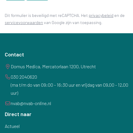
(opent in 
Dit formulier is beveiligd met reCAPTCHA. Het
privacybeleid
en de
(opent in nieuw tabblad)
servicevoorwaarden
van Google zijn van toepassing.
Contact
Domus Medica, Mercatorlaan 1200, Utrecht
030 2040620
(ma t/m do van 09:00 - 16:30 uur en vrijdag van 09.00 - 12.00
uur)
nvab@nvab-online.nl
Direct naar
Actueel