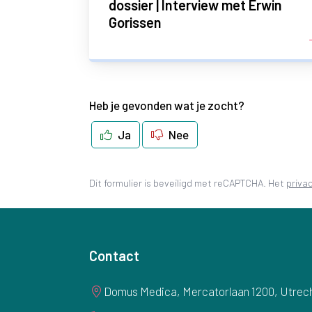
dossier | Interview met Erwin
Gorissen
Heb je gevonden wat je zocht?
Ja
Nee
Dit formulier is beveiligd met reCAPTCHA. Het
priva
Contact
Domus Medica, Mercatorlaan 1200, Utrec