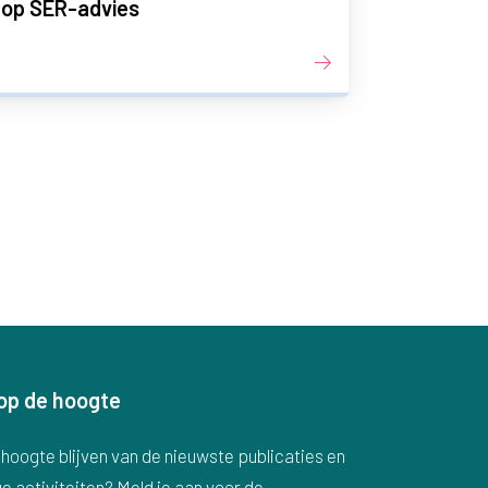
op SER-advies
f op de hoogte
hoogte blijven van de nieuwste publicaties en
e activiteiten? Meld je aan voor de