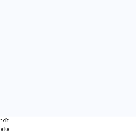
t dit
 elke