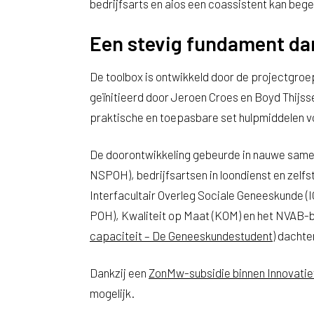
bedrijfsarts en aios een coassistent kan bege
Een stevig fundament da
De toolbox is ontwikkeld door de projectgro
geïnitieerd door Jeroen Croes en Boyd Thijsse
praktische en toepasbare set hulpmiddelen 
De doorontwikkeling gebeurde in nauwe same
NSPOH), bedrijfsartsen in loondienst en zel
Interfacultair Overleg Sociale Geneeskunde 
POH), Kwaliteit op Maat (KOM) en het NVAB-
capaciteit – De Geneeskundestudent
) dachte
Dankzij een
ZonMw-subsidie binnen Innovati
mogelijk.