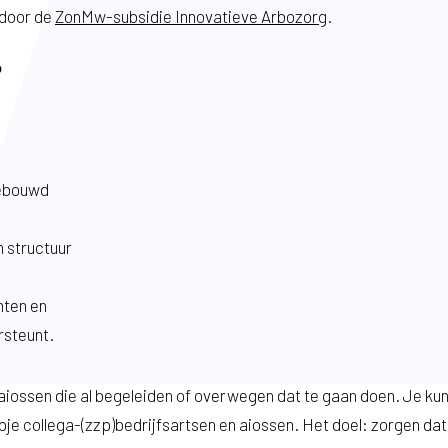
 door de
ZonMw-subsidie Innovatieve Arbozorg
.
?
gebouwd
 structuur
hten en
rsteunt.
 aiossen die al begeleiden of overwegen dat te gaan doen. Je kun
e collega-(zzp)bedrijfsartsen en aiossen. Het doel: zorgen dat