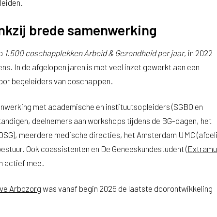
leiden.
nkzij brede samenwerking
ep
1.500 coschapplekken Arbeid & Gezondheid per jaar
, in 2022
ns. In de afgelopen jaren is met veel inzet gewerkt aan een
voor begeleiders van coschappen.
nwerking met academische en instituutsopleiders (SGBO en
fstandigen, deelnemers aan workshops tijdens de BG-dagen, het
(IOSG), meerdere medische directies, het Amsterdam UMC (afdel
bestuur. Ook coassistenten en De Geneeskundestudent (
Extramu
n actief mee.
eve Arbozorg
was vanaf begin 2025 de laatste doorontwikkeling