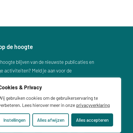
f op de hoogte
hoogte blijven van de nieuwste publicaties en
e activiteiten? Meld je aan voor de
sbrief
Cookies & Privacy
Wij gebruiken cookies om de gebruikerservaring te
nmelden voor nieuwsbrief
verbeteren. Lees hierover meer in onze
privacyverklaring
Instellingen
Alles afwijzen
Alles accepteren