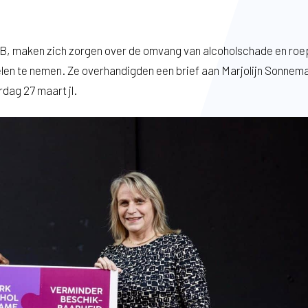
, maken zich zorgen over de omvang van alcoholschade en ro
en te nemen. Ze overhandigden een brief aan Marjolijn Sonnem
dag 27 maart jl.