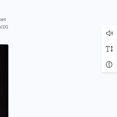
epen
a (DG