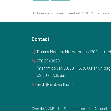
Dit formulier is beveiligd met reCAPTCHA. Het
priva
Contact
Domus Medica, Mercatorlaan 1200, Utrec
030 2040620
(ma t/m do van 09:00 - 16:30 uur en vrijdag
09.00 - 12.00 uur)
nvab@nvab-online.nl
Over de NVAB
Standpunten
Actueel