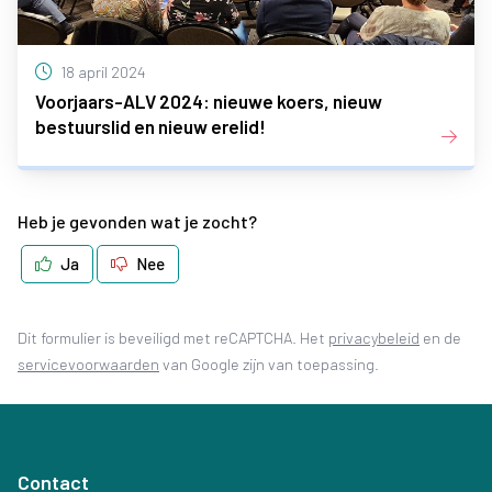
18 april 2024
Voorjaars-ALV 2024: nieuwe koers, nieuw
bestuurslid en nieuw erelid!
Heb je gevonden wat je zocht?
Ja
Nee
(opent in 
Dit formulier is beveiligd met reCAPTCHA. Het
privacybeleid
en de
(opent in nieuw tabblad)
servicevoorwaarden
van Google zijn van toepassing.
Contact