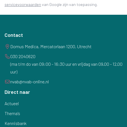
(opent in nieuw tabblad)
servicevoorwaarden
van Google zijn van toepassing.
Contact
Domus Medica, Mercatorlaan 1200, Utrecht
030 2040620
(ma t/m do van 09:00 - 16:30 uur en vrijdag van 09.00 - 12.00
uur)
nvab@nvab-online.nl
Direct naar
Actueel
Thema’s
Kennisbank