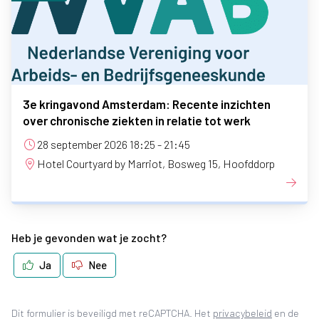
3e kringavond Amsterdam: Recente inzichten
over chronische ziekten in relatie tot werk
28 september 2026 18:25 - 21:45
Hotel Courtyard by Marriot, Bosweg 15, Hoofddorp
Heb je gevonden wat je zocht?
Ja
Nee
(opent in 
Dit formulier is beveiligd met reCAPTCHA. Het
privacybeleid
en de