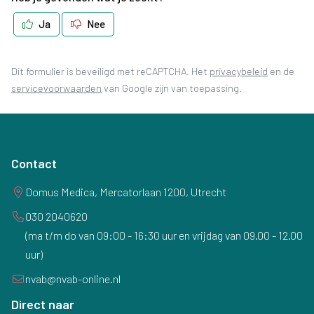
Ja
Nee
(opent in 
Dit formulier is beveiligd met reCAPTCHA. Het
privacybeleid
en de
(opent in nieuw tabblad)
servicevoorwaarden
van Google zijn van toepassing.
Contact
Domus Medica, Mercatorlaan 1200, Utrecht
030 2040620
(ma t/m do van 09:00 - 16:30 uur en vrijdag van 09.00 - 12.00
uur)
nvab@nvab-online.nl
Direct naar