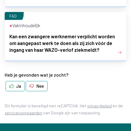
FAQ
●
Vakinhoudelijk
Kan een zwangere werknemer verplicht worden
om aangepast werk te doen als zij zich vóór de
ingang van haar WAZO-verlof ziekmeldt?
Heb je gevonden wat je zocht?
Ja
Nee
(opent in 
Dit formulier is beveiligd met reCAPTCHA. Het
privacybeleid
en de
(opent in nieuw tabblad)
servicevoorwaarden
van Google zijn van toepassing.